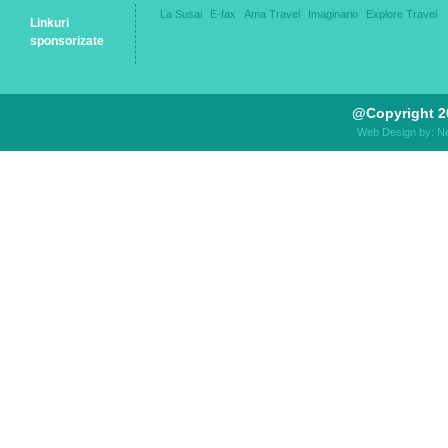
La Susai
E-fax
Ama Travel
Imaginario
Explore Travel
Linkuri
sponsorizate
@Copyright 2
Web Design by: N