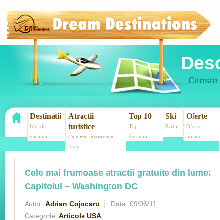
Desc
Citeste 
Destinatii
Atractii
Top 10
Ski
Oferte
turistice
Idei de
Top
Partii
Oferte
vacanta
destinatii
turism
Cele mai interesante
locuri
Cele mai frumoase atractii gratuite din lume:
Capitolul – Washington DC
Autor:
Adrian Cojocaru
Data:
09/06/11
Categorie:
Articole USA