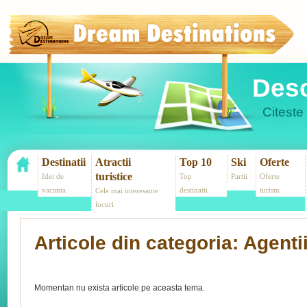
Desc
Citeste 
Destinatii
Atractii
Top 10
Ski
Oferte
turistice
Idei de
Top
Partii
Oferte
vacanta
destinatii
turism
Cele mai interesante
locuri
Articole din categoria: Agenti
Momentan nu exista articole pe aceasta tema.