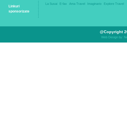
La Susai
E-fax
Ama Travel
Imaginario
Explore Travel
Linkuri
sponsorizate
@Copyright 2
Web Design by: N