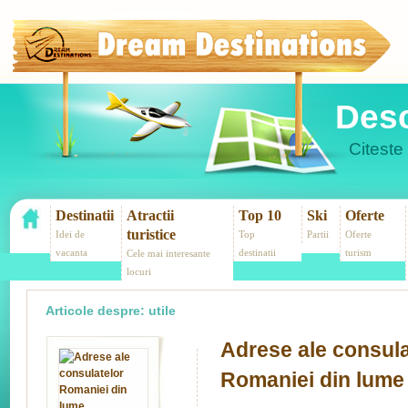
Desc
Citeste 
Destinatii
Atractii
Top 10
Ski
Oferte
turistice
Idei de
Top
Partii
Oferte
vacanta
destinatii
turism
Cele mai interesante
locuri
Articole despre:
utile
Adrese ale consula
Romaniei din lume