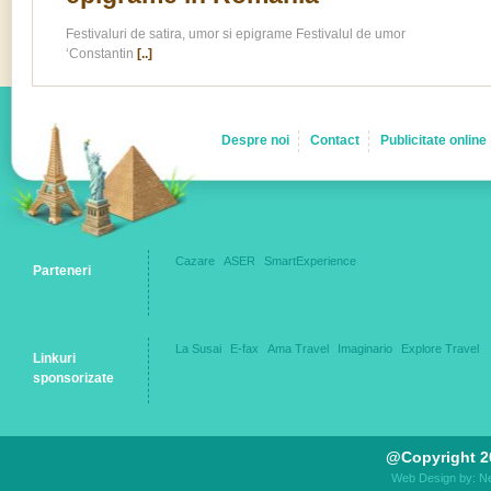
Festivaluri de satira, umor si epigrame Festivalul de umor
‘Constantin
[..]
Despre noi
Contact
Publicitate online
Cazare
ASER
SmartExperience
Parteneri
La Susai
E-fax
Ama Travel
Imaginario
Explore Travel
Linkuri
sponsorizate
@Copyright 2
Web Design by: N