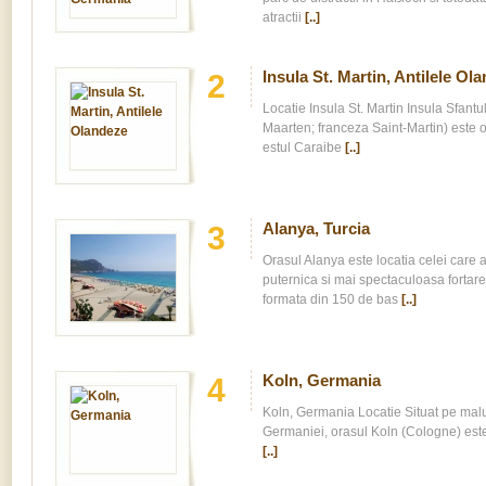
atractii
[..]
Insula St. Martin, Antilele Ol
2
Locatie Insula St. Martin Insula Sfantu
Maarten; franceza Saint-Martin) este o 
estul Caraibe
[..]
Alanya, Turcia
3
Orasul Alanya este locatia celei care 
puternica si mai spectaculoasa fortare
formata din 150 de bas
[..]
Koln, Germania
4
Koln, Germania Locatie Situat pe malur
Germaniei, orasul Koln (Cologne) este 
[..]