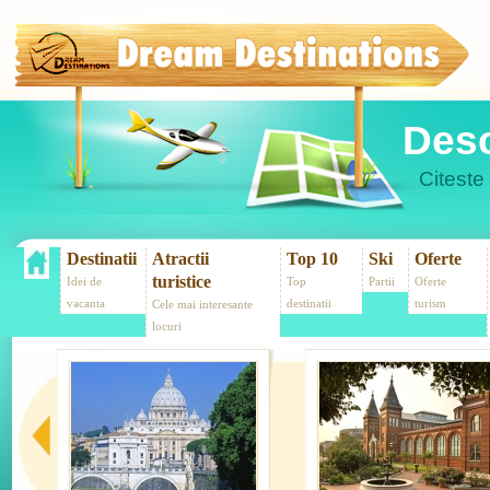
Desc
Citeste 
Destinatii
Atractii
Top 10
Ski
Oferte
turistice
Idei de
Top
Partii
Oferte
vacanta
destinatii
turism
Cele mai interesante
locuri