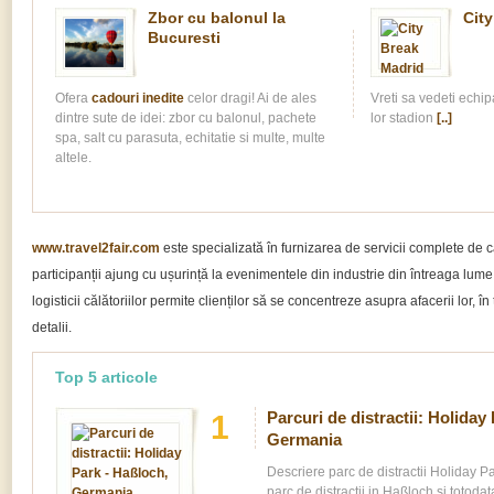
Zbor cu balonul la
City
Bucuresti
Ofera
cadouri inedite
celor dragi! Ai de ales
Vreti sa vedeti echip
dintre sute de idei: zbor cu balonul, pachete
lor stadion
[..]
spa, salt cu parasuta, echitatie si multe, multe
altele.
www.travel2fair.com
este specializată în furnizarea de servicii complete de 
participanții ajung cu ușurință la evenimentele din industrie din întreaga lume
logisticii călătoriilor permite clienților să se concentreze asupra afacerii lor, 
detalii.
Top 5 articole
Parcuri de distractii: Holiday
1
Germania
Descriere parc de distractii Holiday P
parc de distractii in Haßloch si totoda