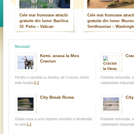
Cele mai frumoase atractii
Cele mai frumoase atracti
gratuite din lume: Bazilica
gratuite din lume: Muzeu
Sf. Petru – Vatican
Smithsonian – Washingt
DC
Noutati
Kemi, acasa la Mos
Crac
Craciun
Pentru o vacanta cu familia, de Craciun, Kemi
Palatele minunate, ed
este locatia
[..]
catedralele impunat
City Break Roma
City
Odata casa a unui imperiu mondial si destinatia
Palatele minunate, ed
la care
[..]
catedralele impunat