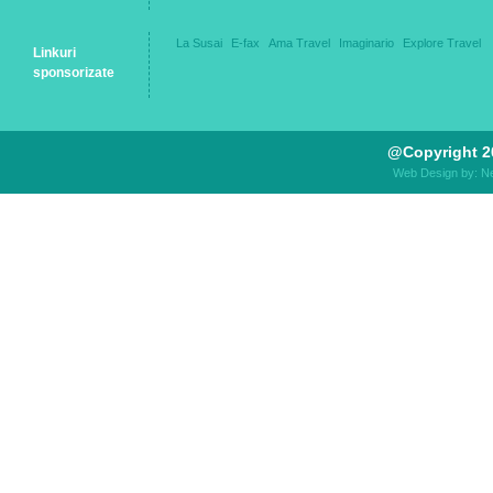
La Susai
E-fax
Ama Travel
Imaginario
Explore Travel
Linkuri
sponsorizate
@Copyright 2
Web Design by: N