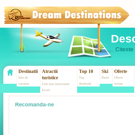
Desc
Citeste 
Destinatii
Atractii
Top 10
Ski
Oferte
turistice
Idei de
Top
Partii
Oferte
vacanta
destinatii
turism
Cele mai interesante
locuri
Recomanda-ne