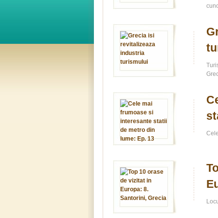
cuno
Gr
tu
Turi
Grec
Ce
st
Cele
To
Eu
Locu