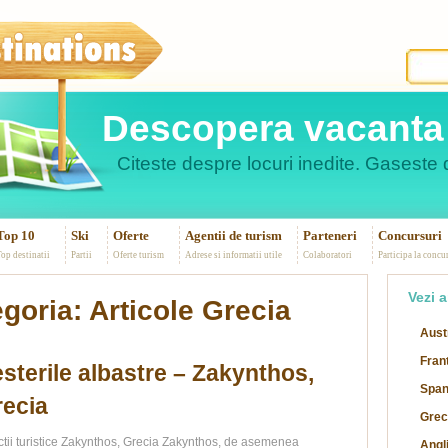
Descopera vacanta 
Citeste despre locuri inedite. Gaseste d
Top 10
Ski
Oferte
Agentii de turism
Parteneri
Concursuri
op destinatii
Partii
Oferte turism
Adrese si informatii utile
Colaboratori
Participa la concu
Vezi a
egoria: Articole Grecia
Aust
Fran
sterile albastre – Zakynthos,
Span
ecia
Grec
ctii turistice Zakynthos, Grecia Zakynthos, de asemenea
Angl