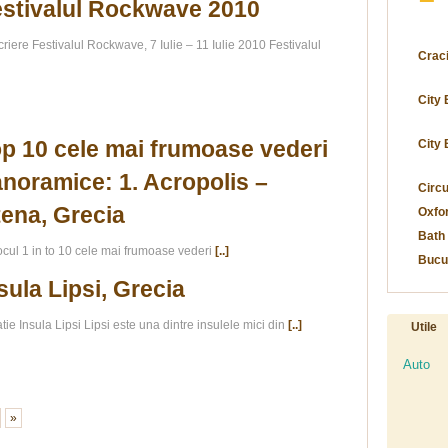
stivalul Rockwave 2010
riere Festivalul Rockwave, 7 Iulie – 11 Iulie 2010 Festivalul
Craci
City
p 10 cele mai frumoase vederi
City 
noramice: 1. Acropolis –
Circu
ena, Grecia
Oxfor
Bath
locul 1 in to 10 cele mai frumoase vederi
[..]
Bucu
sula Lipsi, Grecia
tie Insula Lipsi Lipsi este una dintre insulele mici din
[..]
Utile
Auto
»