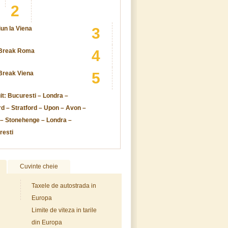
2
un la Viena
3
 Break Roma
4
Break Viena
5
it: Bucuresti – Londra –
d – Stratford – Upon – Avon –
 – Stonehenge – Londra –
resti
Cuvinte cheie
Taxele de autostrada in
Europa
Limite de viteza in tarile
din Europa