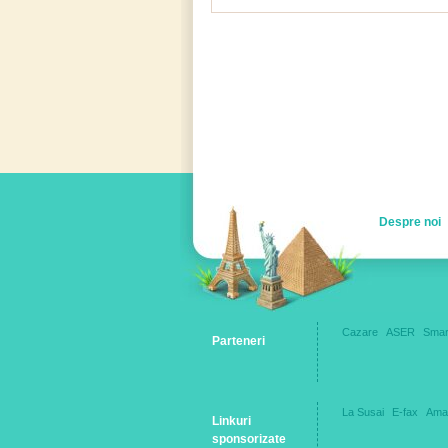
Despre noi
Cazare
ASER
Smar
Parteneri
La Susai
E-fax
Ama
Linkuri
sponsorizate