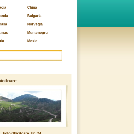
acia
China
landa
Bulgaria
ralia
Norvegia
amas
Muntenegru
tia
Mexic
icitoare
Foto Ghicitoare, Ep. 24