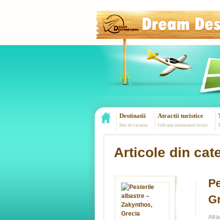
Destinatii
Atractii turistice
Idei de vacanta
Cele mai interesante locuri
T
Articole din cat
Pe
Gr
Atra