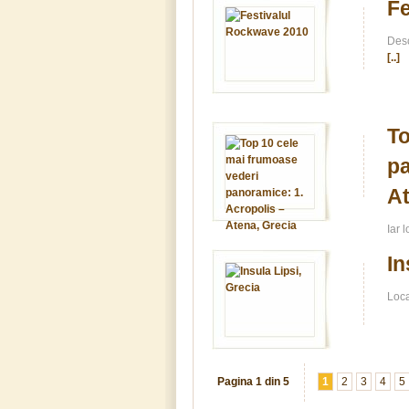
Fe
Desc
[..]
To
pa
At
Iar 
In
Loca
Pagina 1 din 5
1
2
3
4
5