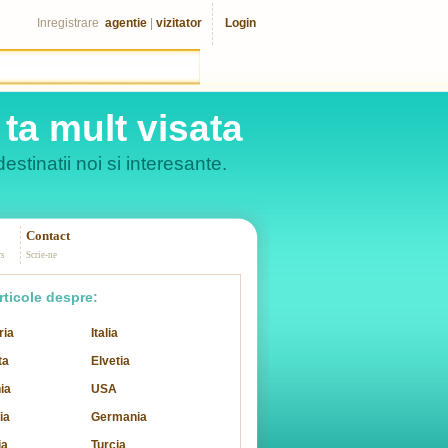
Inregistrare
agentie
|
vizitator
Login
ta mult visata
estinatii noi si interesante.
Contact
rs
Scrie-ne
rticole despre:
ria
Italia
ta
Elvetia
ia
USA
ia
Germania
ia
Turcia