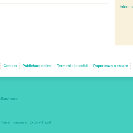
Informat
Contact
Publicitate online
Termeni si conditii
Raporteaza o eroare
tExperience
 Travel
Imaginario
Explore Travel