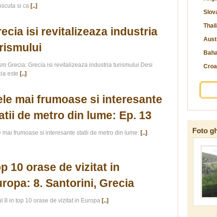
scuta si ca
[..]
Slov
Thai
ecia isi revitalizeaza industria
Aust
rismului
Bah
sm Grecia: Grecia isi revitalizeaza industria turismului Desi
Croa
ia este
[..]
le mai frumoase si interesante
atii de metro din lume: Ep. 13
Foto gh
 mai frumoase si interesante statii de metro din lume:
[..]
p 10 orase de vizitat in
ropa: 8. Santorini, Grecia
l 8 in top 10 orase de vizitat in Europa
[..]