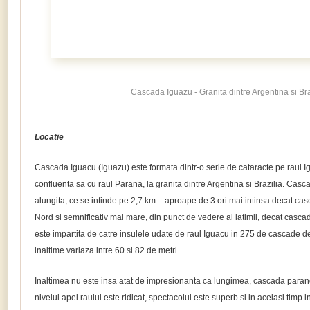
Cascada Iguazu - Granita dintre Argentina si Bra
Locatie
Cascada Iguacu (Iguazu) este formata dintr-o serie de cataracte pe raul 
confluenta sa cu raul Parana, la granita dintre Argentina si Brazilia. C
alungita, ce se intinde pe 2,7 km – aproape de 3 ori mai intinsa decat c
Nord si semnificativ mai mare, din punct de vedere al latimii, decat casca
este impartita de catre insulele udate de raul Iguacu in 275 de cascade d
inaltime variaza intre 60 si 82 de metri.
Inaltimea nu este insa atat de impresionanta ca lungimea, cascada parand 
nivelul apei raului este ridicat, spectacolul este superb si in acelasi timp in