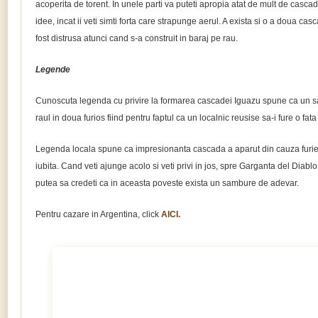
acoperita de torent. In unele parti va puteti apropia atat de mult de casc
idee, incat ii veti simti forta care strapunge aerul. A exista si o a doua ca
fost distrusa atunci cand s-a construit in baraj pe rau.
Legende
Cunoscuta legenda cu privire la formarea cascadei Iguazu spune ca un s
raul in doua furios fiind pentru faptul ca un localnic reusise sa-i fure o fata
Legenda locala spune ca impresionanta cascada a aparut din cauza furiei
iubita. Cand veti ajunge acolo si veti privi in jos, spre Garganta del Diablo 
putea sa credeti ca in aceasta poveste exista un sambure de adevar.
Pentru cazare in Argentina, click
AICI.