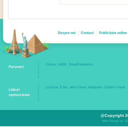
Despre noi
Contact
Publicitate online
Cazare
ASER
SmartExperience
Parteneri
La Susai
E-fax
Ama Travel
Imaginario
Explore Travel
Linkuri
sponsorizate
@Copyright 2
Web Design by: N