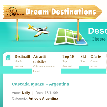
Desc
Citeste 
Destinatii
Atractii
Top 10
Ski
Oferte
turistice
Idei de
Top
Partii
Oferte
vacanta
destinatii
turism
Cele mai interesante
locuri
Cascada Iguazu – Argentina
Autor:
Nelly
Data:
18/11/09
Categorie:
Articole Argentina