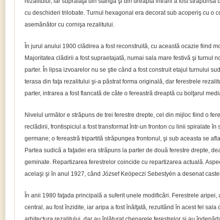
rezalitului, iar suprafaţa din stânga şi din dreapta intrării a fost străpunsă
cu deschideri trilobate. Turnul hexagonal era decorat sub acoperiş cu o co
asemănător cu cornişa rezalitului.
În jurul anului 1900 clădirea a fost reconstruită, cu această ocazie fiind mod
Majoritatea clădirii a fost supraetajată, numai sala mare festivă şi turnul 
parter. În lipsa izvoarelor nu se ştie când a fost construit etajul turnului su
terasa din faţa rezalitului şi-a păstrat forma originală, dar ferestrele rezali
parter, intrarea a fost flancată de câte o fereastră dreaptă cu bolţarul med
Nivelul următor e străpuns de trei ferestre drepte, cel din mijloc fiind o fere
reclădirii, frontispiciul a fost transformat într-un fronton cu linii spiralate în s
germane; o fereastră tripartită străpungea frontonul, şi sub aceasta se afla
Partea sudică a faţadei era străpuns la parter de două ferestre drepte, dea
geminate. Repartizarea ferestrelor coincide cu repartizarea actuală. Aspec
acelaşi şi în anul 1927, când József Keöpeczi Sebestyén a desenat castel
În anii 1980 faţada principală a suferit unele modificări. Ferestrele aripei, a
central, au fost înzidite, iar aripa a fost înălţată, rezultând în acest fel sal
arhitectura rezalitului, dar au înlăturat chenarele ferestrelor şi au îndepărt