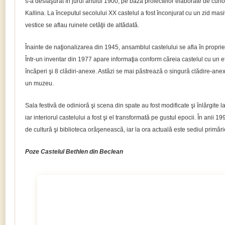
s-a desfăşurat în jurul anului 1900, pe baza proiectelor elaborate de cunos
Kallina. La începutul secolului XX castelul a fost înconjurat cu un zid masiv 
vestice se aflau ruinele cetăţii de altădată.
Înainte de naţionalizarea din 1945, ansamblul castelului se afla în propri
Într-un inventar din 1977 apare informaţia conform căreia castelul cu un e
încăperi şi 8 clădiri-anexe. Astăzi se mai păstrează o singură clădire-anexă
un muzeu.
Sala festivă de odinioră şi scena din spate au fost modificate şi înlărgite 
iar interiorul castelului a fost şi el transformată pe gustul epocii. În anii 1
de cultură şi biblioteca orăşenească, iar la ora actuală este sediul primări
Poze Castelul Bethlen din Beclean