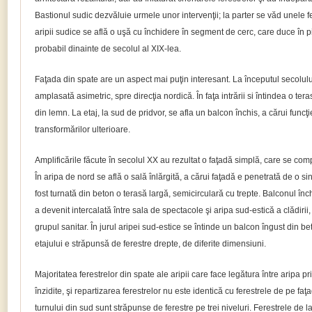
Bastionul sudic dezvăluie urmele unor intervenţii; la parter se văd unele fe
aripii sudice se află o uşă cu închidere în segment de cerc, care duce în pi
probabil dinainte de secolul al XIX-lea.
Faţada din spate are un aspect mai puţin interesant. La începutul secolulu
amplasată asimetric, spre direcţia nordică. În faţa intrării si întindea o tera
din lemn. La etaj, la sud de pridvor, se afla un balcon închis, a cărui funcţi
transformărilor ulterioare.
Amplificările făcute în secolul XX au rezultat o faţadă simplă, care se co
În aripa de nord se află o sală înlărgită, a cărui faţadă e penetrată de o sin
fost turnată din beton o terasă largă, semicirculară cu trepte. Balconul înc
a devenit intercalată între sala de spectacole şi aripa sud-estică a clădirii,
grupul sanitar. În jurul aripei sud-estice se întinde un balcon îngust din be
etajului e străpunsă de ferestre drepte, de diferite dimensiuni.
Majoritatea ferestrelor din spate ale aripii care face legătura între aripa pri
înzidite, şi repartizarea ferestrelor nu este identică cu ferestrele de pe faţa
turnului din sud sunt străpunse de ferestre pe trei niveluri. Ferestrele de la