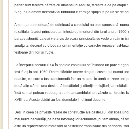
parter sunt ferestre pătrate cu dimensiuni reduse, ferestrele de pe etajul t
Singurul element decorativ al turnurilor e cornişa sprijinită pe un şir de co
Amenajarea interioară de odinioară a castelului nu este cunoscută, numai i
rezalitului faţadei principale aminteşte de interiorul din jurul anului 1900, 
parapet strunjit. La etaj vis-a-vis de scara principală, se vede un cămin ist
smălţuită, decorat cu o bogată ornamentaţie cu caracter renascentist-târzi
festoane din flori şi fructe.
La începutul secolului XX în spatele castelului se întindea un parc elegan
fost tăiaţi în anii 1960. Dintre clădirile-anexe din jurul castelului numai un
noastre, cel care a fost transformată într-un muzeu. În urmă cu zece ani, 
două alte clădiri, una destinată bucătăriei şi diferiţilor slujitori, iar celălal
încă se mai puteau vedea grajdurile ansamblului, prevăzute cu ferestre ba
XVIII-lea. Aceste clădiri au fost demolate în ultimul deceniu.
Deşi în ceea ce priveşte fazele de construcţie ale castelului, din lipsa uno
mai multe neclarităţi, pe baza informaţiilor acumulate, putem afirma, că fos
este un reprezentant interesant al castelelor transilvane din perioada isto