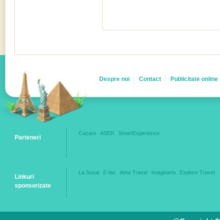
Despre noi
Contact
Publicitate online
Cazare
ASER
SmartExperience
Parteneri
La Susai
E-fax
Ama Travel
Imaginario
Explore Travel
Linkuri
sponsorizate