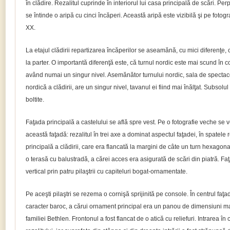
în clădire. Rezalitul cuprinde în interiorul lui casa principală de scări. Pe
se întinde o aripă cu cinci încăperi. Această aripă este vizibilă şi pe fotogr
XX.
La etajul clădirii repartizarea încăperilor se aseamănă, cu mici diferenţe,
la parter. O importantă diferenţă este, că turnul nordic este mai scund în c
având numai un singur nivel. Asemănător turnului nordic, sala de spectaco
nordică a clădirii, are un singur nivel, tavanul ei fiind mai înălţat. Subsolul
boltite.
Faţada principală a castelului se află spre vest. Pe o fotografie veche se v
această faţadă: rezalitul în trei axe a dominat aspectul faţadei, în spatele r
principală a clădirii, care era flancată la margini de câte un turn hexagonal.
o terasă cu balustradă, a cărei acces era asigurată de scări din piatră. Faţa
vertical prin patru pilaştrii cu capiteluri bogat-ornamentate.
Pe aceşti pilaştri se rezema o cornişă sprijinită pe console. În centrul faţa
caracter baroc, a cărui ornament principal era un panou de dimensiuni ma
familiei Bethlen. Frontonul a fost flancat de o atică cu reliefuri. Intrarea în 