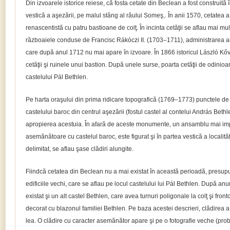
Din izvoarele istorice reiese, că fosta cetate din Beclean a fost construită 
vestică a aşezării, pe malul stâng al râului Someş,. În anii 1570, cetatea a 
renascentistă cu patru bastioane de colţ. În incinta cetăţii se aflau mai mul
războaiele conduse de Francisc Rákóczi II. (1703–1711), administrarea a
care după anul 1712 nu mai apare în izvoare. În 1866 istoricul László Kővá
cetăţii şi ruinele unui bastion. După unele surse, poarta cetăţii de odinioar
castelului Pál Bethlen.
Pe harta oraşului din prima ridicare topografică (1769–1773) punctele de
castelului baroc din centrul aşezării (fostul castel al contelui András Beth
apropierea acestuia. În afară de aceste monumente, un ansamblu mai imp
asemănătoare cu castelul baroc, este figurat şi în partea vestică a localităţi
delimitat, se aflau şase clădiri alungite.
Fiindcă cetatea din Beclean nu a mai existat în această perioadă, presu
edificiile vechi, care se aflau pe locul castelului lui Pál Bethlen. După anum
existat şi un alt castel Bethlen, care avea turnuri poligonale la colţ şi front
decorat cu blazonul familiei Bethlen. Pe baza acestei descrieri, clădirea a f
lea. O clădire cu caracter asemănător apare şi pe o fotografie veche (proba