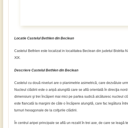
Locatie Castelul Bethlen din Beclean
Castelul Bethlen este localizat in localitatea Beclean din judetul Bistrita
XIX.
Descriere Castelul Bethlen din Beclean
Castelul cu două niveluri are o planimetrie asimetrică, care dezvăluie urme
Nucleul clădirii este o aripă alungită care se află orientată în direcţia nor
dimensiuni şi trei încăperi mai mici pe partea sudică alcătuiesc nucleul clăd
este flancată la margini de câte o încăpere alungită, care fac legătura într
turnuri hexagonale de la colţurile clădirii.
În centrul aripei principale se află un rezalit în trei axe, de care se leagă 