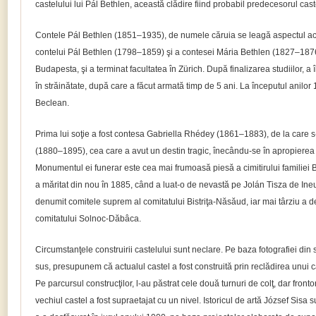
castelului lui Pál Bethlen, această clădire fiind probabil predecesorul cast
Contele Pál Bethlen (1851–1935), de numele căruia se leagă aspectul actual
contelui Pál Bethlen (1798–1859) şi a contesei Mária Bethlen (1827–1876).
Budapesta, şi a terminat facultatea în Zürich. După finalizarea studiilor, a 
în străinătate, după care a făcut armată timp de 5 ani. La începutul anilor 
Beclean.
Prima lui soţie a fost contesa Gabriella Rhédey (1861–1883), de la care s
(1880–1895), cea care a avut un destin tragic, înecându-se în apropierea
Monumentul ei funerar este cea mai frumoasă piesă a cimitirului familiei 
a măritat din nou în 1885, când a luat-o de nevastă pe Jolán Tisza de Ineu
denumit comitele suprem al comitatului Bistriţa-Năsăud, iar mai târziu a 
comitatului Solnoc-Dăbâca.
Circumstanţele construirii castelului sunt neclare. Pe baza fotografiei din 
sus, presupunem că actualul castel a fost construită prin reclădirea unui ca
Pe parcursul construcţilor, l-au păstrat cele două turnuri de colţ, dar fronto
vechiul castel a fost supraetajat cu un nivel. Istoricul de artă József Sisa s