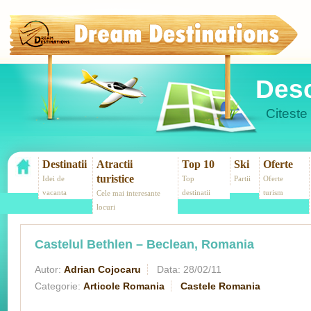
Desc
Citeste 
Destinatii
Atractii
Top 10
Ski
Oferte
turistice
Idei de
Top
Partii
Oferte
vacanta
destinatii
turism
Cele mai interesante
locuri
Castelul Bethlen – Beclean, Romania
Autor:
Adrian Cojocaru
Data:
28/02/11
Categorie:
Articole Romania
Castele Romania