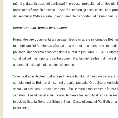
mărită şi datorită posibilei participări în procesul proiectării al arhitectulu
baroc aflat cândva în posesia lui András Bethlen, şi acest castel, care prob
din secolul al XVII-lea, este un monument laic important al patrimoniului cons
Istoric Castelul Bethlen din Beclean
Prima atestare documentară a aşezării Beclean apare în forma de Bethle
membrii familiei Bethlen au câştigat deja dreptul de a construi o cetate din
palisadă, dar aceasta a fost construită numai în jurul anului 1543. Cetatea
constituit cel mai important centru domenial al familiei Bethlen, din acest m
a construit aici mai multe castele şi conace.
S-au păstrat în Beclean patru reşedinţe ale familiei, dintre care cel mai imp
contelui András Bethlen din centrul oraşului (actualul Grup Şcolar Agricol), 
secolul al XVIII-lea. Conacul contelui Béla Bethlen a fost construit în 1929
sanatoriu. Fostul castel al lui László Bethlen a fost modificat radical în sec
folosit de Şcoala Generală Grigore Silasi. Castelul contelui Pál Bethlen a 
fostei cetăţi.