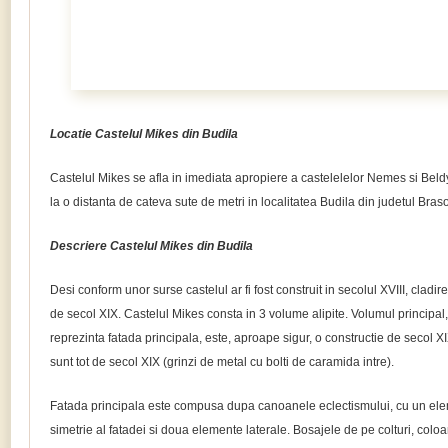
Locatie Castelul Mikes din Budila
Castelul Mikes se afla in imediata apropiere a castelelelor Nemes si Beldy
la o distanta de cateva sute de metri in localitatea Budila din judetul Braso
Descriere Castelul Mikes din Budila
Desi conform unor surse castelul ar fi fost construit in secolul XVIII, cladir
de secol XIX. Castelul Mikes consta in 3 volume alipite. Volumul principal,
reprezinta fatada principala, este, aproape sigur, o constructie de secol XIX
sunt tot de secol XIX (grinzi de metal cu bolti de caramida intre).
Fatada principala este compusa dupa canoanele eclectismului, cu un elem
simetrie al fatadei si doua elemente laterale. Bosajele de pe colturi, col