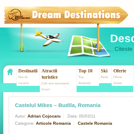
Desc
Citeste 
Destinatii
Atractii
Top 10
Ski
Oferte
turistice
Idei de
Top
Partii
Oferte
vacanta
destinatii
turism
Cele mai interesante
locuri
Castelul Mikes – Budila, Romania
Autor:
Adrian Cojocaru
Data:
05/03/11
Categorie:
Articole Romania
Castele Romania