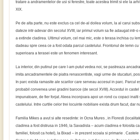
tratare a andramentelor de usi si ferestre, toate acestea trimit si ele la arhi
XIX.
Pe de alta parte, nu este exclus ca cel de-al doilea volum, la al carui sub
dateze intr-adevar din secolul XVIII, iar primul volum sa fie adaugat intr-o
a extinde cladirea. Ultimul volum, cel mai mic, este o terasa inchisa cu lem
dadeau spre ceea ce a fost odata parcul castelului. Frontonul de lemn cu t
superioara a terasei este un fenomen interesant.
La interior, din putinul pe care l-am putut vedea noi, se pastreaza ancadr
imita ancadramentele de piatra renascentiste, vagi urme de stucaturi, pos
In parc exista ramasite ale scarilor care serveau accesul in parc. Parcul e
probabil convenea unei gradini baroce (de secol XVIII). Accestul in castel
impunatoare, de fier forjat. Aleea inconjoara apoi un rond cu copaci inalti 
castelului. Intre curtile celor trei locuinte nobiliare exista drum facut, dar 
Familia Mikes a avut si alte resedinte: in Ocna Mures , in Floresti (localita
cladirea a fost distrusa in 1946, la Savadisla – acum cladirea e folosita ca 
familiei, folosit ca hotel), la Bixad – in prezent scoala si primarie . Castele