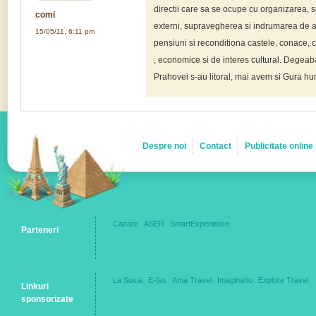
directii care sa se ocupe cu organizarea, si d
comi
externi, supravegherea si indrumarea de a 
15/05/11, 6:11 pm
pensiuni si reconditiona castele, conace, cet
, economice si de interes cultural. Dege
Prahovei s-au litoral, mai avem si Gura hu
Despre noi
Contact
Publicitate online
Cazare
ASER
SmartExperience
Parteneri
La Susai
E-fax
Ama Travel
Imaginario
Explore Travel
Linkuri
sponsorizate