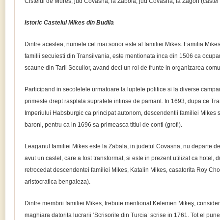
Cisteiul de Mures, jud Covasna, la Zabola, jud Covasna, la Zagon (castel
Istoric Castelul Mikes din Budila
Dintre acestea, numele cel mai sonor este al familiei Mikes. Familia Mikes
familii secuiesti din Transilvania, este mentionata inca din 1506 ca ocupa
scaune din Tarii Secuilor, avand deci un rol de frunte in organizarea comuni
Participand in secolelele urmatoare la luptele politice si la diverse campan
primeste drept rasplata suprafete intinse de pamant. In 1693, dupa ce Tr
Imperiului Habsburgic ca principat autonom, descendentii familiei Mikes su
baroni, pentru ca in 1696 sa primeasca titlul de conti (grofi).
Leaganul familiei Mikes este la Zabala, in judetul Covasna, nu departe de
avut un castel, care a fost transformat, si este in prezent utilizat ca hotel, 
retrocedat descendentei familiei Mikes, Katalin Mikes, casatorita Roy Ch
aristocratica bengaleza).
Dintre membrii familiei Mikes, trebuie mentionat Kelemen Mikeş, consider
maghiara datorita lucrarii ‘Scrisorile din Turcia’ scrise in 1761. Tot el pu