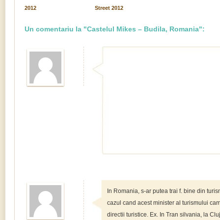
2012
Street 2012
Un comentariu la "Castelul Mikes – Budila, Romania":
In Romania, s-ar putea trai f. bine din tur
cazul cand acest minister al turismului cam 
directii turistice. Ex. In Tran silvania, la Cl