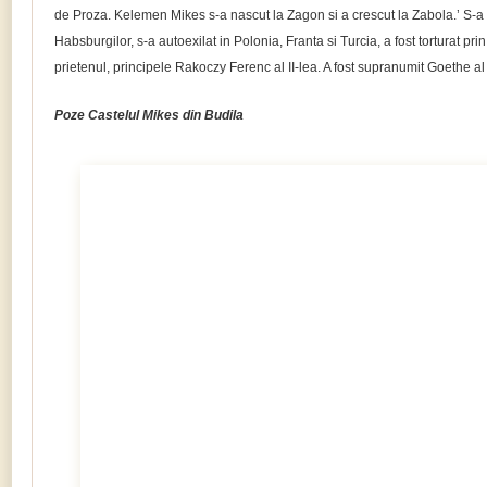
de Proza. Kelemen Mikes s-a nascut la Zagon si a crescut la Zabola.’ S-a r
Habsburgilor, s-a autoexilat in Polonia, Franta si Turcia, a fost torturat pri
prietenul, principele Rakoczy Ferenc al II-lea. A fost supranumit Goethe al
Poze Castelul Mikes din Budila