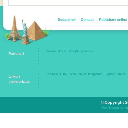
Despre noi
Contact
Publicitate online
Cazare
ASER
SmartExperience
Parteneri
La Susai
E-fax
Ama Travel
Imaginario
Explore Travel
Linkuri
sponsorizate
@Copyright 2
Web Design by: N