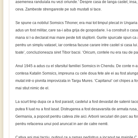
asemenea randuiala nu vezi oriunde.’ Despre casa de langa castel, insa,
ceva. Zambeste strengareste pe sub mustati si tace.
Se spune ca nobilul Somsics Tihoner, era mai tot timpul plecat in Ungaria cu
adus un fost militar, care sa-i aiba grija de gospodarie. I-a construit o cas
mana si l-a declarat mai mare peste toti slujitorii. Gurile spurcate spun c
pentru un simplu vatasel, iar contesa facuse carare intre castel si casa lui
toate’, concluzioneaza siret Tibor bacsi. ‘Oricum, contele nu era rau de 
Anul 1945 a adus cu el sfarsitul familiei Somsics in Chendu. De conte n-a 
contesa Katalin Somsics, impreuna cu cele doua fete ale ei au fost alunga
mutat intr-o pivnita improvizata in Targu Mures. ‘Capitanul’ cel chipes a fos
mai stiut nimic de el.
La scurt timp dupa ce a fost parasit, castelul a fost devastat de satenii laco
putea fi luat nu a fost lasat. Distrugerea a fost desavarsita de armata rusa,
Germania, a poposit pentru cateva zile aici. Arborii seculari din parc au fost
pentru refacerea unui pod aruncat in aer de catre nemti.
Cativa ani mai tarziu, putinul ce a ramas nedistrus a incaput pe mainile C.A.