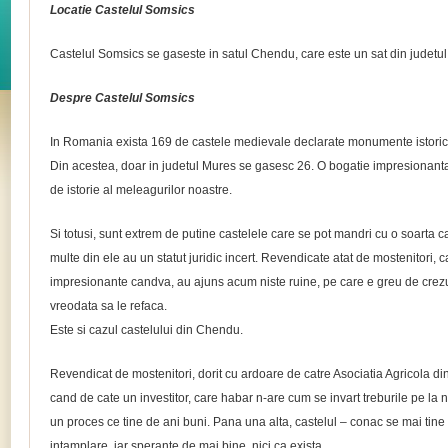
Locatie Castelul Somsics
Castelul Somsics se gaseste in satul Chendu, care este un sat din judetu
Despre Castelul Somsics
In Romania exista 169 de castele medievale declarate monumente istorice 
Din acestea, doar in judetul Mures se gasesc 26. O bogatie impresionanta 
de istorie al meleagurilor noastre.
Si totusi, sunt extrem de putine castelele care se pot mandri cu o soarta 
multe din ele au un statut juridic incert. Revendicate atat de mostenitori, cat 
impresionante candva, au ajuns acum niste ruine, pe care e greu de crez
vreodata sa le refaca.
Este si cazul castelului din Chendu.
Revendicat de mostenitori, dorit cu ardoare de catre Asociatia Agricola din 
cand de cate un investitor, care habar n-are cum se invart treburile pe la no
un proces ce tine de ani buni. Pana una alta, castelul – conac se mai tine 
intamplare, iar sperante de mai bine, nici ca exista.