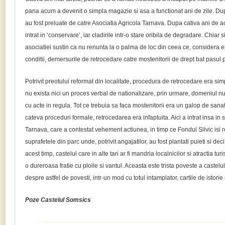
pana acum a devenit o simpla magazie si asa a functionat ani de zile. Dup
au fost preluate de catre Asociatia Agricola Tarnava. Dupa cativa ani de act
intrat in ‘conservare’, iar cladirile intr-o stare oribila de degradare. Chiar si
asociatiei sustin ca nu renunta la o palma de loc din ceea ce, considera ei,
conditii, demersurile de retrocedare catre mostenitorii de drept bat pasul p
Potrivit preotului reformat din localitate, procedura de retrocedare era sim
nu exista nici un proces verbal de nationalizare, prin urmare, domeniul nu 
cu acte in regula. Tot ce trebuia sa faca mostenitorii era un galop de sana
cateva proceduri formale, retrocedarea era infaptuita. Aici a intrat insa in
Tarnava, care a contestat vehement actiunea, in timp ce Fondul Silvic isi r
suprafetele din parc unde, potrivit angajatilor, au fost plantati puieti si deci
acest timp, castelul care in alte tari ar fi mandria localnicilor si atractia turi
o dureroasa fratie cu ploile si vantul. Aceasta este trista poveste a castel
despre astfel de povesti, intr-un mod cu totul intamplator, cartile de istorie 
Poze Castelul Somsics