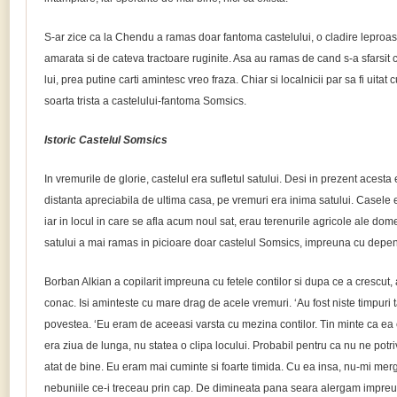
S-ar zice ca la Chendu a ramas doar fantoma castelului, o cladire leproasa
amarata si de cateva tractoare ruginite. Asa au ramas de cand s-a sfarsit c
lui, prea putine carti amintesc vreo fraza. Chiar si localnicii par sa fi uitat
soarta trista a castelului-fantoma Somsics.
Istoric Castelul Somsics
In vremurile de glorie, castelul era sufletul satului. Desi in prezent acesta e
distanta apreciabila de ultima casa, pe vremuri era inima satului. Casele e
iar in locul in care se afla acum noul sat, erau terenurile agricole ale dom
satului a mai ramas in picioare doar castelul Somsics, impreuna cu depend
Borban Alkian a copilarit impreuna cu fetele contilor si dupa ce a crescut,
conac. Isi aminteste cu mare drag de acele vremuri. ‘Au fost niste timpuri 
povestea. ‘Eu eram de aceeasi varsta cu mezina contilor. Tin minte ca ea e
era ziua de lunga, nu statea o clipa locului. Probabil pentru ca nu ne pot
atat de bine. Eu eram mai cuminte si foarte timida. Cu ea insa, nu-mi merg
nebuniile ce-i treceau prin cap. De dimineata pana seara alergam impreu