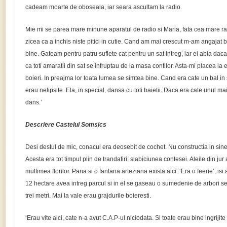
cadeam moarte de oboseala, iar seara ascultam la radio.
Mie mi se parea mare minune aparatul de radio si Maria, fata cea mare rad
zicea ca a inchis niste pitici in cutie. Cand am mai crescut m-am angaja
bine. Gateam pentru patru suflete cat pentru un sat intreg, iar ei abia da
ca toti amaratii din sat se infruptau de la masa contilor. Asta-mi placea la
boieri. In preajma lor toata lumea se simtea bine. Cand era cate un bal in s
erau nelipsite. Ela, in special, dansa cu toti baietii. Daca era cate unul mai 
dans.’
Descriere Castelul Somsics
Desi destul de mic, conacul era deosebit de cochet. Nu constructia in sine 
Acesta era tot timpul plin de trandafiri: slabiciunea contesei. Aleile din j
multimea florilor. Pana si o fantana arteziana exista aici: ‘Era o feerie’, isi
12 hectare avea intreg parcul si in el se gaseau o sumedenie de arbori sec
trei metri. Mai la vale erau grajdurile boieresti.
‘Erau vite aici, cate n-a avut C.A.P-ul niciodata. Si toate erau bine ingrijite