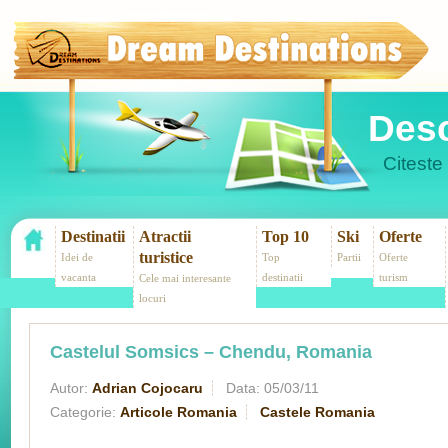
Desc
Citeste 
Destinatii
Atractii
Top 10
Ski
Oferte
turistice
Idei de
Top
Partii
Oferte
vacanta
destinatii
turism
Cele mai interesante
locuri
Castelul Somsics – Chendu, Romania
Autor:
Adrian Cojocaru
Data:
05/03/11
Categorie:
Articole Romania
Castele Romania