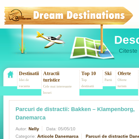
Desc
Citeste 
Destinatii
Atractii
Top 10
Ski
Oferte
turistice
Idei de
Top
Partii
Oferte
vacanta
destinatii
turism
Cele mai interesante
locuri
Parcuri de distractii: Bakken – Klampenborg,
Danemarca
Autor:
Nelly
Data:
05/05/10
Categorie:
Articole Danemarca
Parcuri de distractie Da