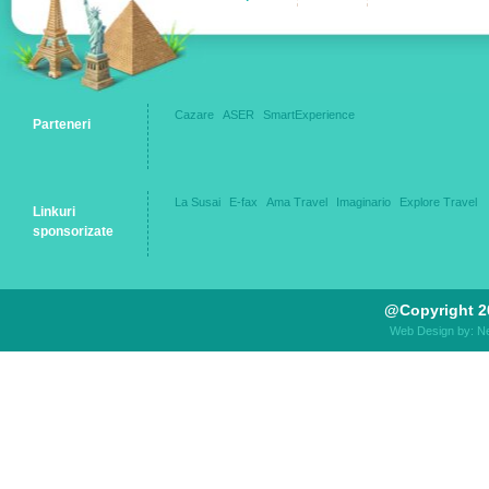
Cazare
ASER
SmartExperience
Parteneri
La Susai
E-fax
Ama Travel
Imaginario
Explore Travel
Linkuri
sponsorizate
@Copyright 2
Web Design by: N