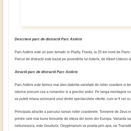
Descriere parc de distractii Parc Astérix
Parc Astérix este un parc tematic in Plailly, Franta, la 35 km nord de Pari
Parcul de distractii este bazat pe povestirile lui Asterix, de Albert Uderzo
Atractii parc de distractii Parc Astérix
Parc Astérix este faimos mai ales datorita varietatii de roller coastere si te
istorice precum cea a romanilor si a grecilor antici. Pe langa montagne rus
va puteti relaxa vizionand unul dintre spectacolele oferite, cum ar fi cel cu 
Principala atractie a parcului raman roller coasterele. Tonnerre de Zeus es
printre cele mai bune trenulete de viteza din lemn din Europa. Varianta sa d
nebuneasca, este Goudurix. Oxygénarium va poarta prin apa, iar Transd