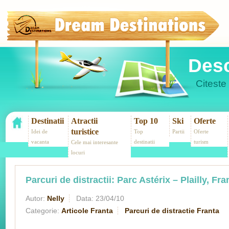
Desc
Citeste 
Destinatii
Atractii
Top 10
Ski
Oferte
turistice
Idei de
Top
Partii
Oferte
vacanta
destinatii
turism
Cele mai interesante
locuri
Parcuri de distractii: Parc Astérix – Plailly, Fra
Autor:
Nelly
Data:
23/04/10
Categorie:
Articole Franta
Parcuri de distractie Franta