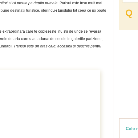
ilor’ si isi merita pe deplin numele.
Parisul este insa mult mai
Q
une destinatii turistice, oferindu-i turistului tot ceea ce isi poate
extraordinara care te copleseste; nu stii de unde se revarsa
rele de arta care s-au adunat de secole in galeriile pariziene,
fundabil.
Parisul este un oras cald, accesibil si deschis pentru
Cele m