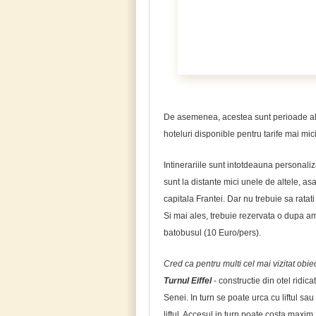
De asemenea, acestea sunt perioade ale
hoteluri disponible pentru tarife mai mic
Intinerariile sunt intotdeauna personalizat
sunt la distante mici unele de altele, a
capitala Frantei. Dar nu trebuie sa ratat
Si mai ales, trebuie rezervata o dupa a
batobusul (10 Euro/pers).
Cred ca pentru multi cel mai vizitat obie
Turnul Eiffel
- constructie din otel ridi
Senei. In turn se poate urca cu liftul sau 
liftul. Accesul in turn poate costa maxim