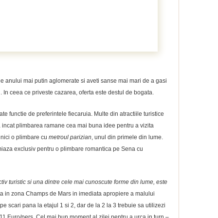
 anului mai putin aglomerate si aveti sanse mai mari de a gasi
i. In ceea ce priveste cazarea, oferta este destul de bogata.
e functie de preferintele fiecaruia. Multe din atractiile turistice
sa incat plimbarea ramane cea mai buna idee pentru a vizita
i nici o plimbare cu
metroul parizian
, unul din primele din lume.
miaza exclusiv pentru o plimbare romantica pe Sena cu
ctiv turistic si una dintre cele mai cunoscute forme din lume, este
cata in zona Champs de Mars in imediata apropiere a malului
pe scari pana la etajul 1 si 2, dar de la 2 la 3 trebuie sa utilizezi
 11 Euro/pers. Cel mai bun moment al zilei pentru a urca in turn –