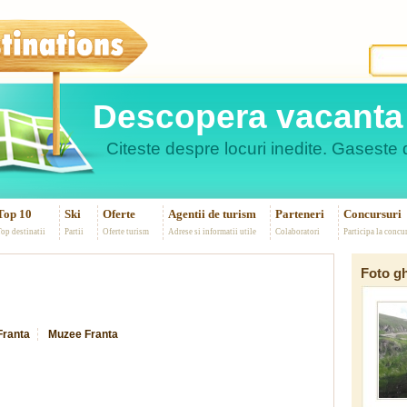
Descopera vacanta 
Citeste despre locuri inedite. Gaseste d
Top 10
Ski
Oferte
Agentii de turism
Parteneri
Concursuri
op destinatii
Partii
Oferte turism
Adrese si informatii utile
Colaboratori
Participa la concu
Foto gh
Franta
Muzee Franta