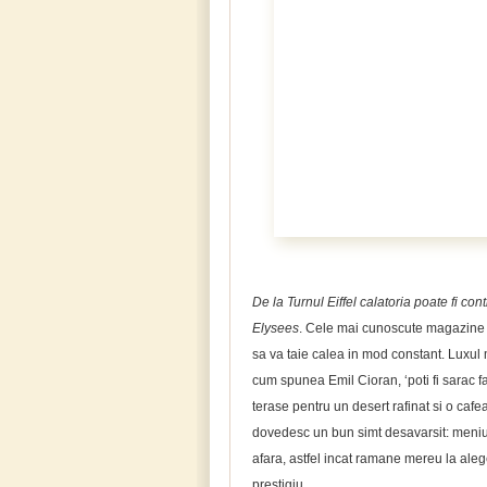
De la Turnul Eiffel calatoria poate fi c
Elysees
. Cele mai cunoscute magazine p
sa va taie calea in mod constant. Luxul 
cum spunea Emil Cioran, ‘poti fi sarac fara
terase pentru un desert rafinat si o cafea.
dovedesc un bun simt desavarsit: meniuri
afara, astfel incat ramane mereu la alege
prestigiu.