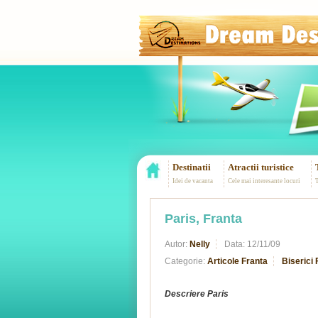
Destinatii
Atractii turistice
Idei de vacanta
Cele mai interesante locuri
T
Paris, Franta
Autor:
Nelly
Data:
12/11/09
Categorie:
Articole Franta
Biserici 
Descriere Paris