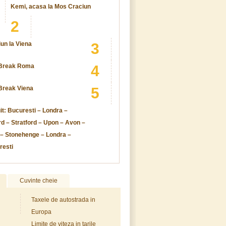
Kemi, acasa la Mos Craciun
2
un la Viena
3
 Break Roma
4
Break Viena
5
it: Bucuresti – Londra –
d – Stratford – Upon – Avon –
 – Stonehenge – Londra –
resti
Cuvinte cheie
Taxele de autostrada in
Europa
Limite de viteza in tarile