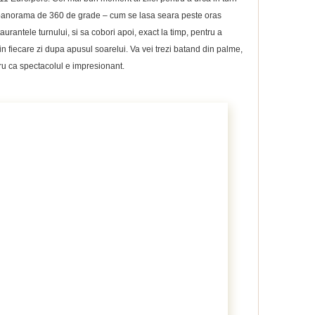
o panorama de 360 de grade – cum se lasa seara peste oras
aurantele turnului, si sa cobori apoi, exact la timp, pentru a
in fiecare zi dupa apusul soarelui. Va vei trezi batand din palme,
entru ca spectacolul e impresionant.