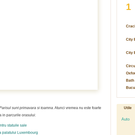
1
Craci
City
City 
Circu
Oxfor
Bath
Bucu
Parisul sunt primavara si toamna.
Atunci vremea nu este foarte
Utile
a in parcurile orasului:
Auto
tru statuile sale
ta palatului Luxembourg