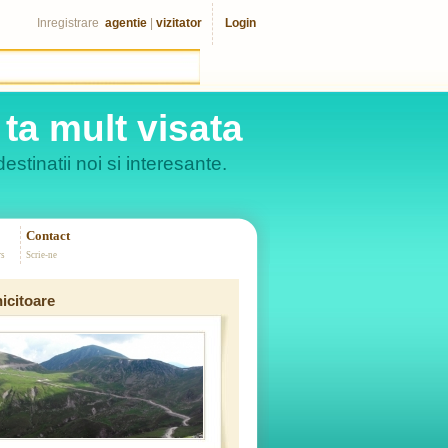
Inregistrare
agentie
|
vizitator
Login
ta mult visata
estinatii noi si interesante.
Contact
rs
Scrie-ne
icitoare