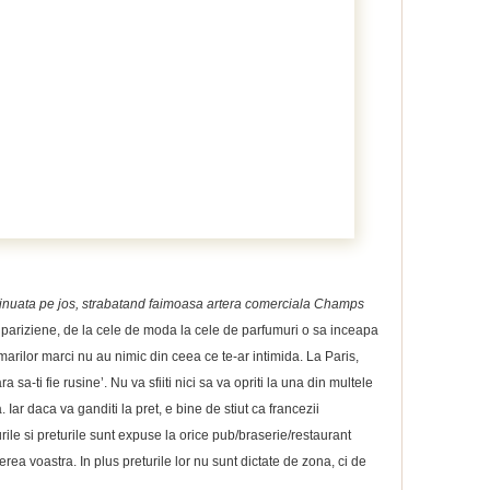
ontinuata pe jos, strabatand faimoasa artera comerciala Champs
ariziene, de la cele de moda la cele de parfumuri o sa inceapa
marilor marci nu au nimic din ceea ce te-ar intimida. La Paris,
 sa-ti fie rusine’. Nu va sfiiti nici sa va opriti la una din multele
 Iar daca va ganditi la pret, e bine de stiut ca francezii
le si preturile sunt expuse la orice pub/braserie/restaurant
rea voastra. In plus preturile lor nu sunt dictate de zona, ci de