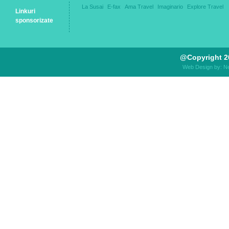
La Susai
E-fax
Ama Travel
Imaginario
Explore Travel
Linkuri
sponsorizate
@Copyright 2
Web Design by: N