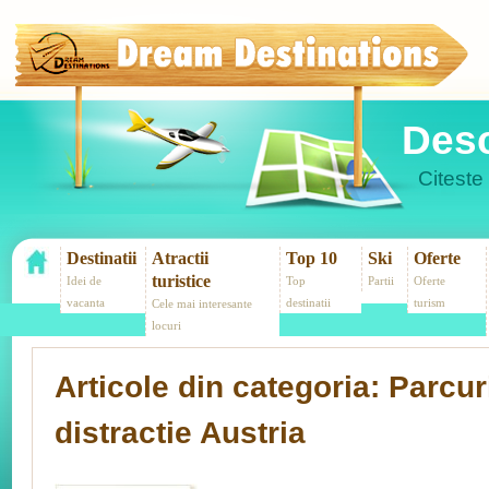
Desc
Citeste 
Destinatii
Atractii
Top 10
Ski
Oferte
turistice
Idei de
Top
Partii
Oferte
vacanta
destinatii
turism
Cele mai interesante
locuri
Articole din categoria: Parcur
distractie Austria