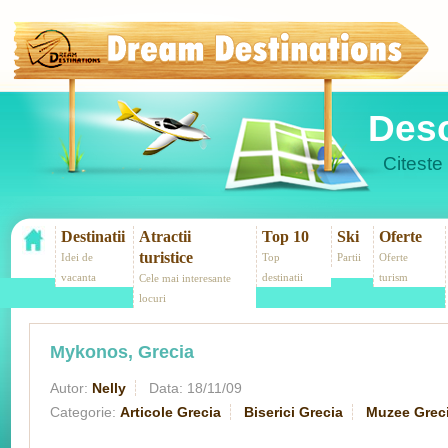
Desc
Citeste 
Destinatii
Atractii
Top 10
Ski
Oferte
turistice
Idei de
Top
Partii
Oferte
vacanta
destinatii
turism
Cele mai interesante
locuri
Mykonos, Grecia
Autor:
Nelly
Data:
18/11/09
Categorie:
Articole Grecia
Biserici Grecia
Muzee Grec