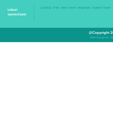
La Susai
E-fax
Ama Travel
Imaginario
Explore Travel
Linkuri
sponsorizate
@Copyright 2
Web Design by: N