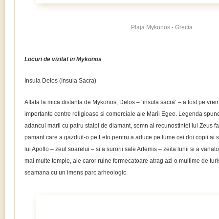
Plaja Mykonos - Grecia
Locuri de vizitat in Mykonos
Insula Delos (Insula Sacra)
Aflata la mica distanta de Mykonos, Delos – ‘insula sacra’ – a fost pe vrem
importante centre religioase si comerciale ale Marii Egee. Legenda spune 
adancul marii cu patru stalpi de diamant, semn al recunostintei lui Zeus fa
pamant care a gazduit-o pe Leto pentru a aduce pe lume cei doi copii ai sai
lui Apollo – zeul soarelui – si a surorii sale Artemis – zeita lunii si a vanator
mai multe temple, ale caror ruine fermecatoare atrag azi o multime de turist
seamana cu un imens parc arheologic.