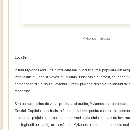
Mykonos - Grecia
Locatie
Insula Mykonos este una dintre cele mai pitoresti si mai populare din Arhi
intre insulele Tinos si Naxos. Multi dintre turisti vin din Piraeu, de langa 
de transport zilnic, sau cu avionul. Orasul privit de sus este un labirint de
magazine.
Stralucitoare, plina de viata, preferata starurilor, Mykonos este de depar
Greciei. Capitala, construita in forma de labirint pentru ca piratii de odini
usor urma, plajele superbe, morile de vant si piatetele intesate de taverne
nestingheriti pelicanii, au transformat Mykonos-ul intr-una dintre cele mai 