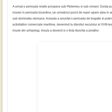
A urmat o perioada relativ prospera sub Ptolemeu si sub romani. Exista p
insulei in perioada bizantina, iar urmatorul punct de reper apare abia in a
sub dominatia otomana. Aceasta a anuntat o perioada de bogatie si putere
activitatilor comerciale maritime, devenind la sfarsitul secolului al XVIII-l
insule din arhipelag. Insula a devenit si o tinta favorita a piratilor.